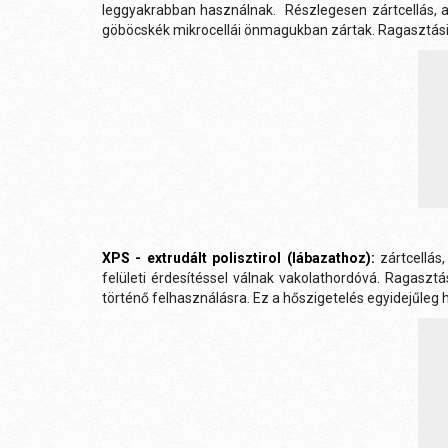
leggyakrabban használnak. Részlegesen zártcellás, 
göböcskék mikrocellái önmagukban zártak. Ragasztási
XPS - extrudált polisztirol (lábazathoz):
zártcellás
felületi érdesítéssel válnak vakolathordóvá. Ragas
történő felhasználásra. Ez a hőszigetelés egyidejűleg