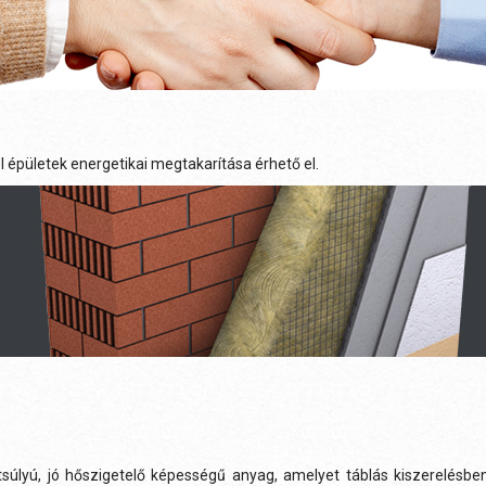
l épületek energetikai megtakarítása érhető el.
tsúlyú, jó hőszigetelő képességű anyag, amelyet táblás kiszerelésbe