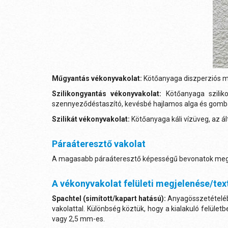
Műgyantás vékonyvakolat:
Kötőanyaga diszperziós mű
Szilikongyantás vékonyvakolat:
Kötőanyaga szili
szennyeződéstaszító, kevésbé hajlamos alga és gom
Szilikát vékonyvakolat:
Kötőanyaga káli vízüveg, az 
Páraáteresztő vakolat
A magasabb páraáteresztő képességű bevonatok megnev
A vékonyvakolat felületi megjelenése/tex
Spachtel (simított/kapart hatású):
Anyagösszetételéb
vakolattal. Különbség köztük, hogy a kialakuló felü
vagy 2,5 mm-es.