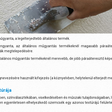
gyanta, a legelterjedtebb általános termék.
kongyanta, az általános műgyantás termékeknél magasabb páraáter
bák megtelepedésére.
általános műgyantás termékeknél merevebb, de jobb páraáteresztő ké
ezésére használt kifejezés (a köznyelvben, helytelenül elterjedt me
túrája
en, színválasztékában, viselkedésében és műszaki tulajdonságaiban,
letben egyenletesen elhelyezkedő szemcsék egy azonos textúrájú fel