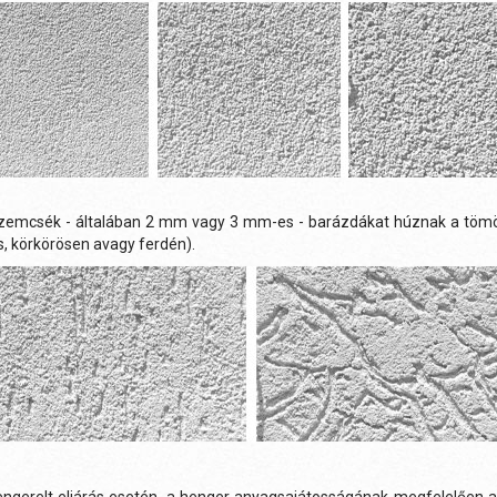
zemcsék - általában 2 mm vagy 3 mm-es - barázdákat húznak a tömör,
, körkörösen avagy ferdén).