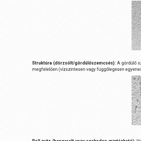
Struktúra (dörzsölt/gördülőszemcsés):
A gördülő s
megfelelően (vízszintesen vagy függőlegesen egyenes