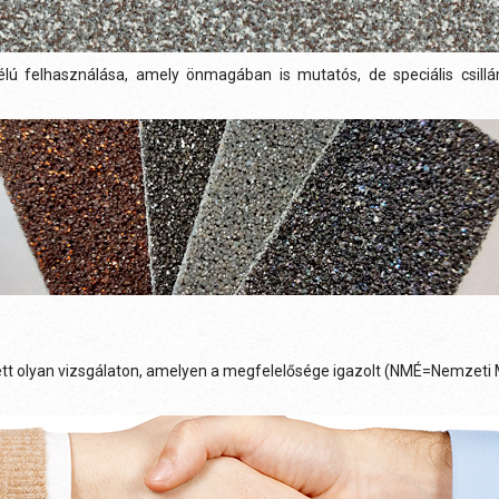
célú felhasználása, amely önmagában is mutatós, de speciális csill
t olyan vizsgálaton, amelyen a megfelelősége igazolt (NMÉ=Nemzeti Műs