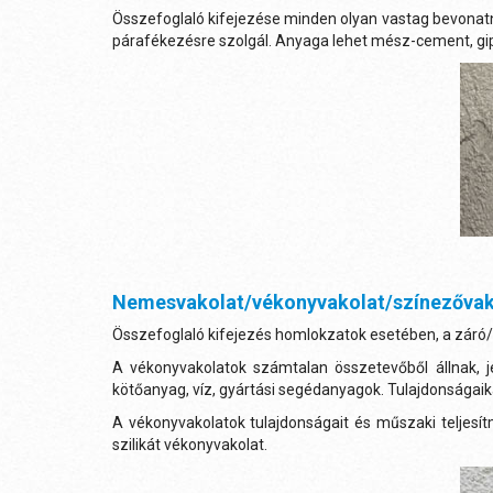
Összefoglaló kifejezése minden olyan vastag bevonatnak
párafékezésre szolgál. Anyaga lehet mész-cement, gip
Nemesvakolat/vékonyvakolat/színezővak
Összefoglaló kifejezés homlokzatok esetében, a záró
A vékonyvakolatok számtalan összetevőből állnak, 
kötőanyag, víz, gyártási segédanyagok. Tulajdonságaik
A vékonyvakolatok tulajdonságait és műszaki teljesí
szilikát vékonyvakolat.