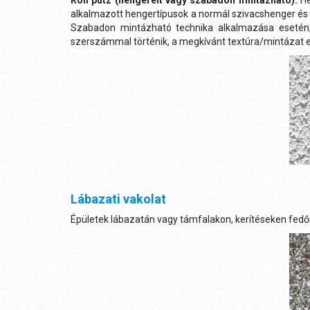
Roll putz (hengerelt vagy szabadon mintázható):
He
alkalmazott hengertípusok a normál szivacshenger és 
Szabadon mintázható technika alkalmazása esetén,
szerszámmal történik, a megkívánt textúra/mintázat e
Lábazati vakolat
Épületek lábazatán vagy támfalakon, kerítéseken fedő