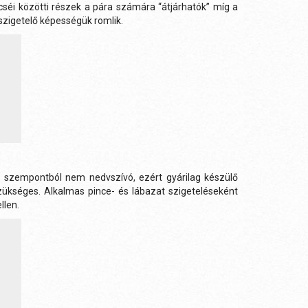
éi közötti részek a pára számára “átjárhatók” míg a
zigetelő képességük romlik.
i szempontból nem nedvszívó, ezért gyárilag készülő
ükséges. Alkalmas pince- és lábazat szigeteléseként
llen.