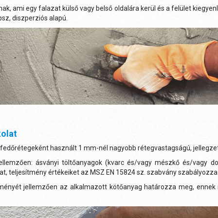
, ami egy falazat külső vagy belső oldalára kerül és a felület kiegyen
sz, diszperziós alapú.
olat
/fedőrétegeként használt 1 mm-nél nagyobb rétegvastagságú, jellegzet
jellemzően: ásványi töltőanyagok (kvarc és/vagy mészkő és/vagy 
at, teljesítmény értékeiket az MSZ EN 15824 sz. szabvány szabályozza
tményét jellemzően az alkalmazott kötőanyag határozza meg, ennek m