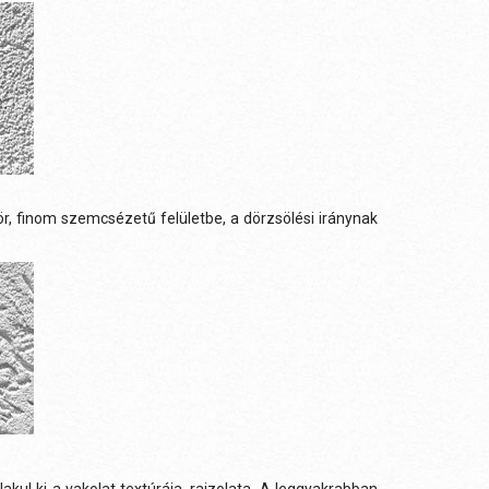
 finom szemcsézetű felületbe, a dörzsölési iránynak