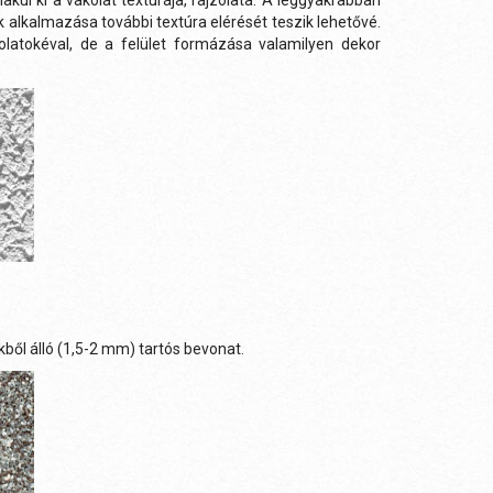
kul ki a vakolat textúrája, rajzolata. A leggyakrabban
alkalmazása további textúra elérését teszik lehetővé.
atokéval, de a felület formázása valamilyen dekor
ől álló (1,5-2 mm) tartós bevonat.