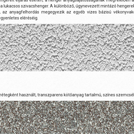
ngerelt eljárás esetén, a henger anyagsajátosságának megfelelően ala
a lukacsos szivacshenger. A különböző, úgynevezett mintázó hengerek 
 az anyagfelhordás megegyezik az egyéb vizes bázisú vékonyvakol
gyenletes eléréséig.
rétegként használt, transzparens kötőanyag tartalmú, színes szemcsékb