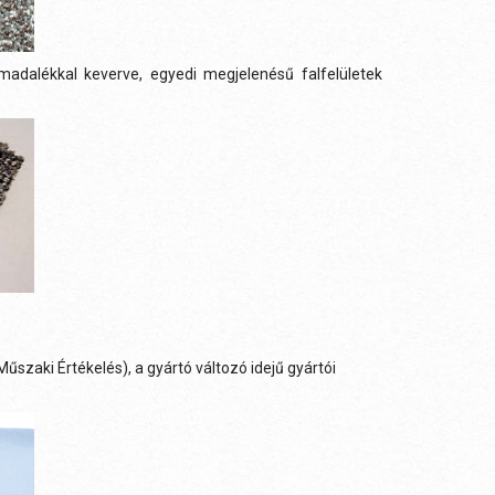
ámadalékkal keverve, egyedi megjelenésű falfelületek
zaki Értékelés), a gyártó változó idejű gyártói