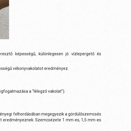
esztő képességű, különlegesen jó vízlepergető és
pességű vékonyvakolatot eredményez.
gfogalmazása a “lélegző vakolat”).
 lényegi felhordásában megegyezik a gördülőszemcsés
ületet eredményeznek. Szemcsézete 1 mm-es, 1,5 mm-es