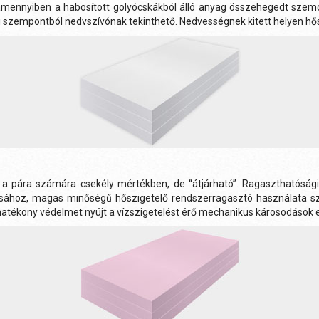
amennyiben a habosított golyócskákból álló anyag összehegedt szemcs
 szempontból nedvszívónak tekinthető. Nedvességnek kitett helyen hős
, a pára számára csekély mértékben, de “átjárható”. Ragaszthatóság
ztásához, magas minőségű hőszigetelő rendszerragasztó használata sz
 hatékony védelmet nyújt a vízszigetelést érő mechanikus károsodások e