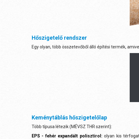
Hőszigetelő rendszer
Egy olyan, több összetevőből álló építési termék, amive
Keménytáblás hőszigetelőlap
Több típusa létezik (MÉVSZ THR szerint):
EPS - fehér expandált polisztirol:
olyan kis térfoga