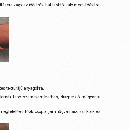
lítésére vagy az időjárási hatásoktól való megvédésére,
es textúrájú anyagokra.
dolomit) több szemcseméretben, diszperzió műgyanta
.
egfelelően főbb csoportjai: műgyantás-, szilikon- és